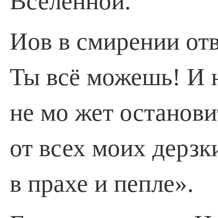
Вселенной.
Иов в смирении отв
Ты всё можешь! И 
не мо­ жет останов
от всех моих дерзк
в пра­хе и пепле».