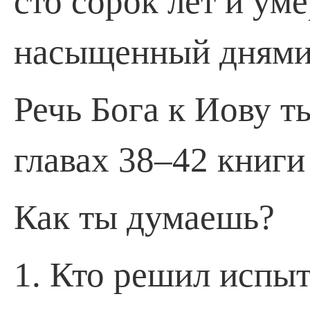
сто сорок лет и уме
насыщенный днями
Речь Бога к Иову т
главах 38–42 книги
Как ты думаешь?
1. Кто решил испы