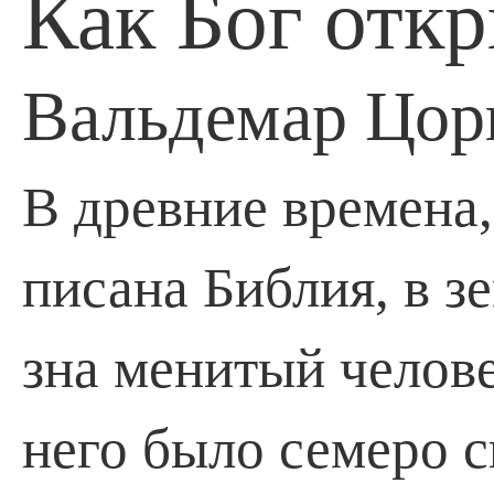
Как Бог отк
Вальдемар Цор
В древние времена,
писана Библия, в з
зна­ менитый челов
него было семеро с