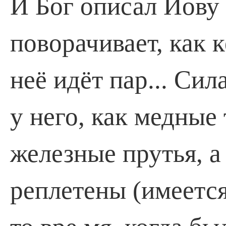
И Бог описал Иову 
по­ворачивает, как 
неё идёт пар... Сил
у него, как медные 
железные прутья, а
реплетены (имеется